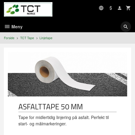
Gå
til
innholdet
Meny
Forside
TCT Tape
Linjetape
ASFALTTAPE 50 MM
Tape for midlertidig linjering på asfalt. Perfekt til
start- og målmarkeringer.