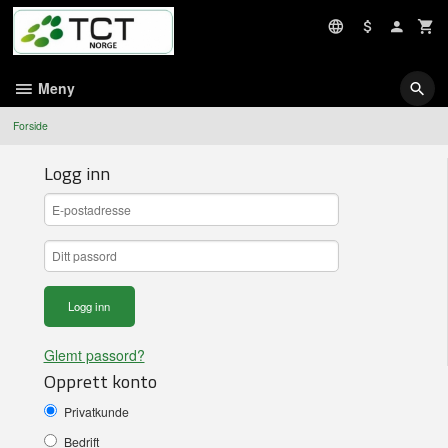
Gå
til
innholdet
Meny
Forside
Logg inn
Glemt passord?
Opprett konto
Privatkunde
Bedrift