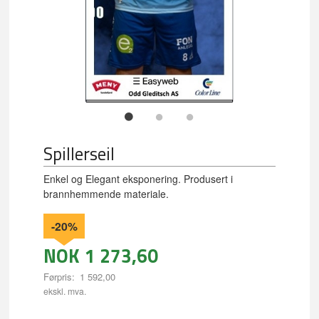
Spillerseil
Enkel og Elegant eksponering. Produsert i
brannhemmende materiale.
-20%
NOK
1 273,60
Førpris:
1 592,00
Rabatt
ekskl. mva.