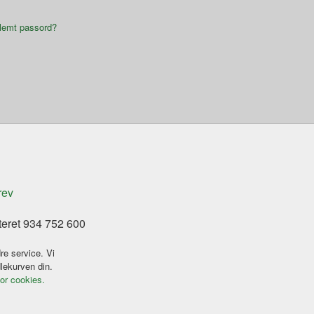
lemt passord?
rev
teret 934 752 600
re service. Vi
dlekurven din.
for cookies.