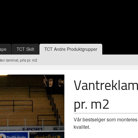
ape
TCT Skilt
TCT Andre Produktgrupper
en laminat, pris pr. m2
Vantreklame
pr. m2
Vår bestselger som monteres ba
kvalitet.