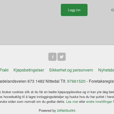
G
Frakt
Kjøpsbetingelser
Sikkerhet og personvern
Nyhetsb
delandsveien 673 1482 Nittedal Tlf.
97661520
- Foretaksregis
k bruker cookies slik at du får en bedre kjøpsopplevelse og vi kan yte deg bed
s hovedsaklig til å lagre innloggingsdetaljer og huske hva du har puttet i han
 bruke siden som normalt om du godtar dette.
Les mer
eller
endre innstillinger 
Powered by
24Nettbutikk