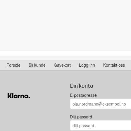
Forside
Bli kunde
Gavekort
Logg inn
Kontakt oss
Din konto
E-postadresse
Ditt passord