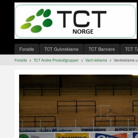
Gå
Lukk
til
innholdet
Produkter
Forside
TCT Gulvreklame
TCT Bannere
TCT T
Forside
TCT Andre Produktgrupper
Vant reklame
Vantreklame ut