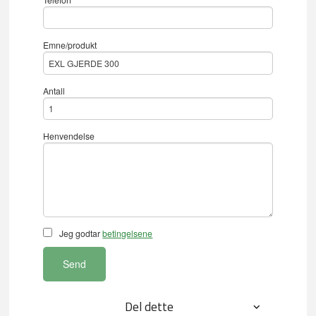
Emne/produkt
Antall
Henvendelse
Jeg godtar
betingelsene
Send
Del dette