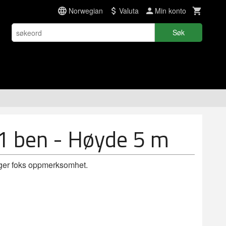
Norwegian
Valuta
Min konto
Søk
 1 ben - Høyde 5 m
nger foks oppmerksomhet.