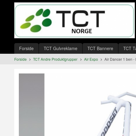
Gå
Lukk
til
innholdet
Produkter
Forside
TCT Gulvreklame
TCT Bannere
TCT T
Forside
TCT Andre Produktgrupper
Air Expo
Air Dancer 1 ben -