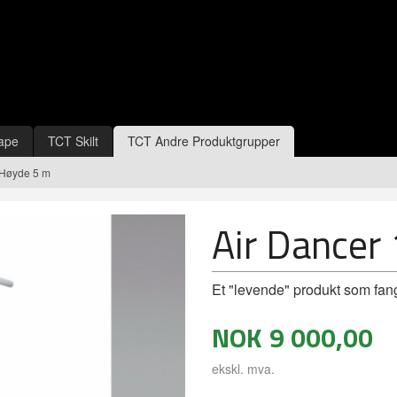
ape
TCT Skilt
TCT Andre Produktgrupper
 Høyde 5 m
Air Dancer
Et "levende" produkt som fa
NOK
9 000,00
ekskl. mva.